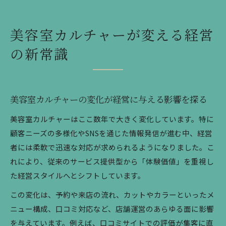
顧客視点で考える美容室文化の重要ポイント
美容室カルチャーが経営効率化に貢献する理由
美容室カルチャーが変える経営
多様化する美容室文化と顧客満足度向上策
の新常識
美容室カルチャーの多様化が顧客満足度に与え
る効果
美容室文化を活かしたリピート率向上の秘策と
美容室カルチャーの変化が経営に与える影響を探る
は
美容室カルチャーはここ数年で大きく変化しています。特に
個性派サロンが実践する顧客満足度アップ術
顧客ニーズの多様化やSNSを通じた情報発信が進む中、経営
美容室文化が変えるサービスの在り方と事例
者には柔軟で迅速な対応が求められるようになりました。こ
顧客満足度を高める美容室カルチャーの工夫
れにより、従来のサービス提供型から「体験価値」を重視し
美容室の現場で活きるカルチャー実践法
た経営スタイルへとシフトしています。
美容室カルチャーが現場に根付く取り組み例
この変化は、予約や来店の流れ、カットやカラーといったメ
サロンの日常で実践できる美容室文化のポイン
ニュー構成、口コミ対応など、店舗運営のあらゆる面に影響
ト
を与えています。例えば、口コミサイトでの評価が集客に直