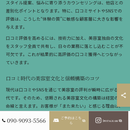
スタイル提案、悩みに寄り添うカウンセリングは、他店との
差別化ポイントとなります。特に、口コミサイトやSNSでの
評価は、こうした“体験の質”に敏感な顧客層に大きな影響を
与えます。
口コミ評価を高めるには、技術力に加え、美容室独自の文化
をスタッフ全員で共有し、日々の業務に落とし込むことが不
可欠です。これが結果的に高評価の口コミ獲得へとつながっ
ていきます。
口コミ時代の美容室文化と信頼構築のコツ
現代は口コミやSNSを通じて美容室の評判が瞬時に広がる時
代です。そのため、信頼される美容室文化の構築は経営の生
命線と言えます。お客様が「また来たい」と感じる理由は、
技術以外にも、スタッフの温かな対応や、清潔感のある店
ご予約はこち
090-9093-5566
Instagram
内、丁寧なカウンセリングなど、サロン全体の雰囲気や文化
ら