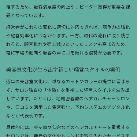
美容室の現場力を高めるカルチャー導入法
結するため、顧客満足度の向上やリピーター獲得が重要な課
題となっています。
接客力向上に効く美容室カルチャーの実践術
現場スタッフが語る美容室文化の成功体験
経営者がこれらの変化に適切に対応できれば、競争力の強化
や経営効率化につながります。一方、時代の流れに取り残さ
顧客サービス向上に役立つ美容室の工夫
れると、顧客離れや売上減少といったリスクも高まるため、
美容室カルチャーが支える顧客サービスの質
常に市場の動向や顧客の声に耳を傾ける姿勢が必要です。
サービス向上のための美容室文化の具体策
美容室で実践される顧客満足の工夫ポイント
美容室文化が生み出す新しい経営スタイルの実例
予約体験を高める美容室カルチャーの活用法
近年の美容室文化は、単なるカットやカラーの提供に留まら
美容室文化がもたらすおもてなしの進化
ず、サロン独自の「体験」を重視した経営スタイルを生み出
ヘアサロンの文化が育む人材育成の秘訣
しています。たとえば、地域密着型のヘアカルチャーサロン
美容室カルチャーを活かした人材育成の考え方
や、口コミを活用した集客強化、予約システムのデジタル化
サロン文化が若手美容師の成長を支える理由
などが代表例です。
美容室で人材を伸ばすカルチャーの工夫とは
具体的には、金ヶ崎や仙台などのヘアカルチャーを重視する
育成力を高める美容室文化の具体的アプローチ
サロンでは、地元の文化やトレンドを取り入れたサービスを