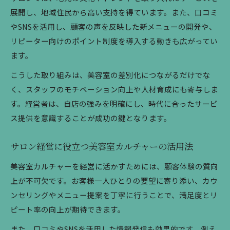
人材定着に効果的な美容室カルチャーの導入法
展開し、地域住民から高い支持を得ています。また、口コミ
やSNSを活用し、顧客の声を反映した新メニューの開発や、
口コミ時代に輝く美容室カルチャーの本質
リピーター向けのポイント制度を導入する動きも広がってい
美容室カルチャーが口コミ評価に直結する理由
ます。
口コミ時代の美容室文化と信頼構築のコツ
こうした取り組みは、美容室の差別化につながるだけでな
美容室カルチャーがリピーターを増やすしくみ
く、スタッフのモチベーション向上や人材育成にも寄与しま
評判アップに効く美容室文化の取り組み事例
す。経営者は、自店の強みを明確にし、時代に合ったサービ
口コミ対応で差がつく美容室カルチャーの強み
ス提供を意識することが成功の鍵となります。
サロン経営に役立つ美容室カルチャーの活用法
美容室カルチャーを経営に活かすためには、顧客体験の質向
上が不可欠です。お客様一人ひとりの要望に寄り添い、カウ
ンセリングやメニュー提案を丁寧に行うことで、満足度とリ
ピート率の向上が期待できます。
また、口コミやSNSを活用した情報発信も効果的です。例え