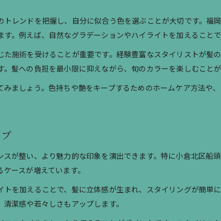
ト
縮毛矯正とカラーを両立する美容室の工夫
髪質改善カラー後の美容室ケアアドバイス
のトレンドを把握し、自分に似合う色を選ぶことが大切です。福
ます。例えば、自然なグラデーションやハイライトを加えることで
透明感溢れるカラー提案が自慢の場所
美容室で叶う透明感カラーのトレンド解説
じた施術を受けることが重要です。経験豊富なスタイリストが髪
カットと透明感カラーの相性を美容室で確認
す。髪への負担を最小限に抑えながら、旬のカラーを楽しむこと
美容室が提案する透明感カラーの選び方
てみましょう。色持ちや艶をキープするためのホームケア方法や、
口コミ評価が高い透明感カラー美容室とは
美容室で透明感を引き出す施術ポイント
カットとカラーの魅力を両方楽しむ方法
ップ
美容室でカットとカラーを同時に楽しむ秘訣
ンスが整い、より魅力的な印象を演出できます。特に小倉北区船
美容室のカウンセリングで希望を伝えるコツ
るケースが増えています。
理想の仕上がりを目指す美容室の提案力とは
イトを加えることで、髪に立体感が生まれ、スタイリングが簡単
美容室でカット後カラーが映える理由に注目
、清潔感や若々しさもアップします。
カットとカラーの組み合わせで差をつける術