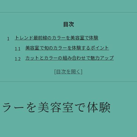
目次
トレンド最前線のカラーを美容室で体験
美容室で旬のカラーを体験するポイント
カットとカラーの組み合わせで魅力アップ
美容室選びで失敗しないトレンドカラー術
口コミで話題の美容室カラー施術とは
美容室で人気の透明感カラーに挑戦しよう
髪質改善カラーに強い小倉北区の美容室
カラーを美容室で体験
髪質改善カラーが得意な美容室の特徴
美容室の髪質診断で理想のカラーを提案
ダメージレスなカラーを美容室で叶える方法