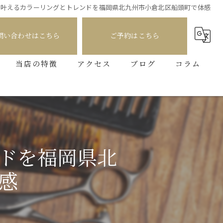
で叶えるカラーリングとトレンドを福岡県北九州市小倉北区船頭町で体感
問い合わせはこちら
ご予約はこちら
当店の特徴
アクセス
ブログ
コラム
メンズ
カット
カラー
ドを福岡県北
パーマ
感
ダブルカラー