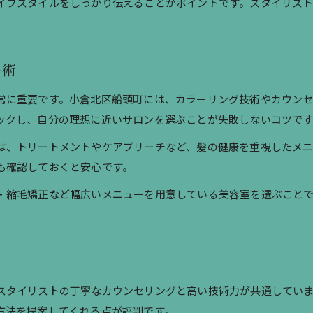
イフスタイルをしっかり伝えることがポイントです。スタイリスト
ヘアカラーで印象チェンジを叶える秘訣
美容室で印象を変えるカラーの選び方
髪質や肌色に合わせた美容室カラー提案例
ー術
美容室で叶える旬のヘアカラースタイル特集
常に重要です。小倉北区船頭町には、カラーリング技術やカウン
美容室でのカラー相談時のポイントを解説
ックし、自分の理想に近いサロンを選ぶことが失敗しないコツです
美容室で理想のイメージを伝えるコツ
は、トリートメントやケアブリーチなど、髪の健康を重視したメ
スタイリストの技術光るヘアカラー体験
も確認しておくと安心です。
美容室スタイリストの技術が光るカラー術
・縮毛矯正など幅広いメニューを用意している美容室を選ぶこと
美容室の提案力で自分らしい色を見つける
美容室で体感するプロのカラー施術の流れ
スタイリストと相談する美容室カラー選び
美容室の技術で差が出るカラー仕上がり例
スタイリストの丁寧なカウンセリングと高い技術力が共通してい
方法を提案してくれる点が評判です。