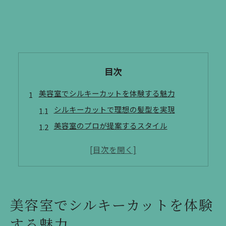
目次
美容室でシルキーカットを体験する魅力
シルキーカットで理想の髪型を実現
美容室のプロが提案するスタイル
カット技術で引き出す個性
美容室で特別な時間を過ごす
シルキーカットの効果と魅力
美容室で体験する新たな自分
美容室でシルキーカットを体験
理想のスタイルを実現するシルキーカット
する魅力
美容室の技で自分を変える