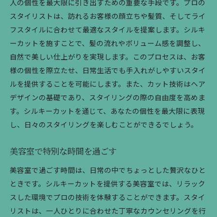
人の個性を最大限に引き出すための重要な手段です。プロの
シルキーカットで毎日が変わる
スタイリストは、訪れるお客様の顔立ちや髪質、そしてライ
美容室の技術で魅力を引き出す
フスタイルに合わせて最適なスタイルを提案します。シルキ
ーカットを施すことで、髪の流れやボリューム感を調整し、
プロが提案するシルキーカット
自然で美しい仕上がりを実現します。このプロセスは、お客
美容室で理想のスタイルを実現
様の個性を際立たせ、日常生活でも手入れがしやすいスタイ
シルキーカットで新たな自分に出会う
ルを提供することを可能にします。また、カット技術はヘア
美容室でのシルキーカットが自信を引き出す
デザインの基礎であり、スタイリングの際の自由度を高めま
美容室で見つける新しい自信
す。シルキーカットを通じて、あなたの個性を最大限に表現
シルキーカットで日常に変化を
し、日々のスタイリングを楽しむことができるでしょう。
プロの技で自分を変える
美容室の特別なカット体験
美容室で特別な時間を過ごす
シルキーカットの魅力を実感
美容室で過ごす時間は、日常の中でちょっとした贅沢なひと
美容室で得る新たな魅力
ときです。シルキーカットを提供する美容室では、リラック
スした環境でプロの技術を体験することができます。スタイ
シルキーカットで美容室の特別な時間を
リストは、一人ひとりに合わせた丁寧なカウンセリングを行
美容室で過ごす特別なひと時