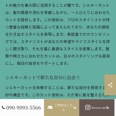
トの魅力を最大限に活用することが鍵です。シルキーカット
は、髪の質感や流れを考慮しながら、一人ひとりに合わせた
カットを提供します。この技術は、プロのスタイリストが持
つ豊富な経験と知識によって支えられており、あなたの個性
を引き出すスタイルを実現します。美容室でのカウンセリン
グでは、スタイリストがあなたの希望やライフスタイルを詳
しく聞き取り、それを基に最適なスタイルを提案します。髪
質や顔立ちに合わせたカットは、日々のスタイリングも容易
にし、毎日の自信をサポートします。
シルキーカットで新たな自分に出会う
シルキーカットを体験することは、新たな自分を発見する絶
好の機会です。このカット技術は、ただ単に髪を整えるだけ
でなく、内面の変化を促す力があります。プロのスタイリス
ご予約はこち
090-9093-5566
Instagram
トが提供するシルキーカットは、あなたの個性やライフスタ
ら