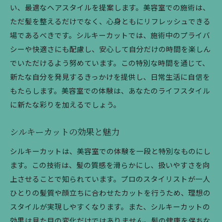
い、最適なヘアスタイルを提案します。美容室での施術は、
シルキーカットの魅力を楽しむ
ただ髪を整えるだけでなく、心身ともにリフレッシュできる
プロの技で心からの満足を
場であるべきです。シルキーカットでは、施術中のプライバ
美容室で変わる自分を見つける
シーや快適さにも配慮し、安心して自分だけの時間を楽しん
シルキーカットの効果を体感
でいただけるよう努めています。この特別な時間を通じて、
美容室で得る新たな自信
新たな自分を発見するきっかけを提供し、日常生活に自信を
もたらします。美容室での体験は、あなたのライフスタイル
に新たな彩りを加えるでしょう。
シルキーカットの効果と魅力
シルキーカットは、美容室での体験を一段と特別なものにし
ます。この技術は、髪の質感を滑らかにし、扱いやすさを向
上させることで知られています。プロのスタイリストが一人
ひとりの髪質や顔立ちに合わせたカットを行うため、理想の
スタイルが実現しやすくなります。また、シルキーカットの
効果は見た目の変化だけではありません。髪の健康を保ちな