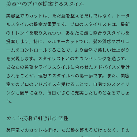
美容室のプロが提案するスタイル
特別なカット体験で変わる自分
美容室でのカットは、ただ髪を整えるだけではなく、トータ
シルキーカットで実現する理想
ルスタイルの提案が重要です。プロのスタイリストは、最新
美容室のプロが提供する特別な時間
のトレンドを取り入れつつ、あなたに最も似合うスタイルを
シルキーカットで日常を変える
提案します。特に、シルキーカットでは、髪の質感やボリュ
美容室で体感する新たな魅力
ームをコントロールすることで、より自然で美しい仕上がり
美容室でのシルキーカット技術を楽しむ
を実現します。スタイリストとのカウンセリングを通じて、
プロフェッショナルが魅せる技
あなたの希望やライフスタイルに合わせたアドバイスを受け
られることが、理想のスタイルへの第一歩です。また、美容
美容室で特別なカットを体験
室でのプロのアドバイスを受けることで、自宅でのスタイリ
シルキーカットの技術に驚く
ングも簡単になり、毎日がさらに充実したものとなるでしょ
美容室で叶える理想の髪型
う。
シルキーカットで変える毎日
美容室の技で新たな自分を発見
カット技術で引き出す個性
プロの技で叶えるシルキーカットの魅力
美容室でのカット技術は、ただ髪を整えるだけでなく、その
美容室で感じるプロの技