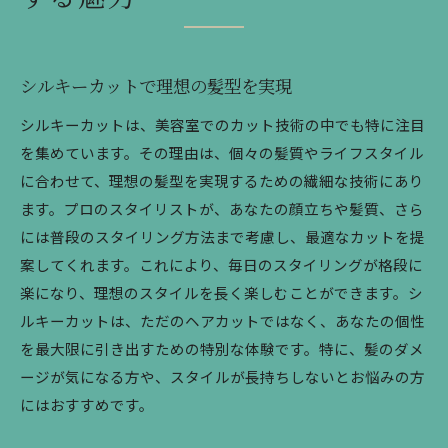
シルキーカットのスタイル提案
理想を形にする美容室の技術
シルキーカットで理想の髪型を実現
シルキーカットで新しい自分
美容室で実感する変化
シルキーカットは、美容室でのカット技術の中でも特に注目
を集めています。その理由は、個々の髪質やライフスタイル
プロが叶えるシルキーな髪型
に合わせて、理想の髪型を実現するための繊細な技術にあり
美容室で新たな自分を発見するシルキーカット
ます。プロのスタイリストが、あなたの顔立ちや髪質、さら
美容室のカットで魅力を引き出す
には普段のスタイリング方法まで考慮し、最適なカットを提
シルキーカットで変わる日常
案してくれます。これにより、毎日のスタイリングが格段に
プロの技術で新しい自分に
楽になり、理想のスタイルを長く楽しむことができます。シ
美容室での特別なひと時
ルキーカットは、ただのヘアカットではなく、あなたの個性
シルキーカットの効果を実感する
を最大限に引き出すための特別な体験です。特に、髪のダメ
ージが気になる方や、スタイルが長持ちしないとお悩みの方
美容室で得る新たな自信
にはおすすめです。
シルキーカットの特別な体験を美容室で
美容室で知るシルキーの秘密